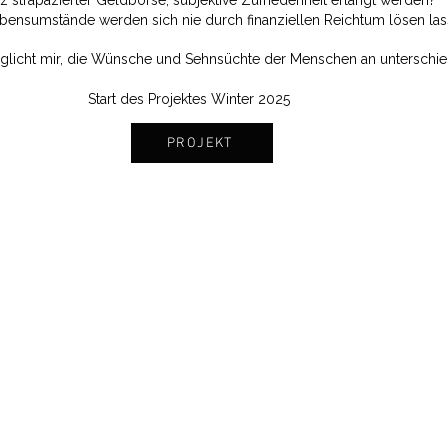
z strapazierter Geldbörse, subjektive Zufriedenheit erlangt werden?
ensumstände werden sich nie durch finanziellen Reichtum lösen la
möglicht mir, die Wünsche und Sehnsüchte der Menschen an unterschie
Start des Projektes Winter 2025
PROJEKT