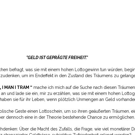
"GELD IST GEPRÄGTE FREIHEIT."
n befragt, was sie mit einem hohen Lottogewinn tun würden, begin
chzudenken, um im Endeffekt in den Zustand des Träumens zu gelang
„ I MAN I TRAM “
mache ich mich auf die Suche nach diesen Träumen
an und lade sie ein, mir zu erzählen, was sie mit einem hohen Lotto
haben sie für ihr Leben, wenn plötzlich Unmengen an Geld vorhande
ische Geste einen Lottoschein, um so ihren geäußerten Träumen, ei
ber dennoch eine in der Theorie bestehende Chance zu ermöglichen.
hdenken: Über die Macht des Zufalls, die Frage, wie viel monetärer D