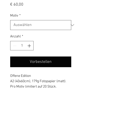
Preis
€ 60,00
Motiv
*
Anzahl
*
Vorbestellen
Offene Edition
A2 (40x60cm), 179g Fotopapier (matt).
Pro Motiv limitiert auf 20 Stück.
Alle Bestellungen werden von mir 
persönlich verpackt und aus Wien 
sorgfältig, mittels Österreichischer Post 
und inklusive Sendungsverfolgung 