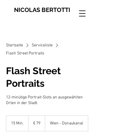
NICOLAS BERTOTTI
Startseite
Serviceliste
Flash Street Portraits
Flash Street
Portraits
12-minütige Portrait-Slots an ausgewählten
Orten in der Stadt.
79
Euro
15 Min.
1
€ 79
Wien - Donaukanal
5