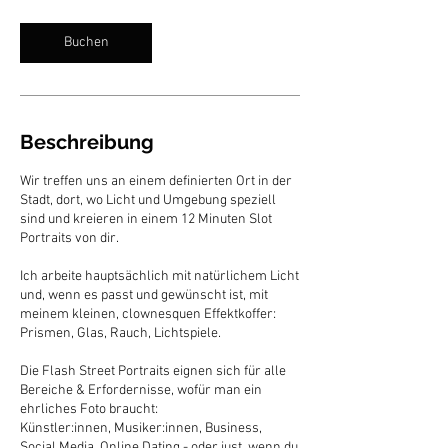
M
i
n
Buchen
.
Beschreibung
Wir treffen uns an einem definierten Ort in der
Stadt, dort, wo Licht und Umgebung speziell
sind und kreieren in einem 12 Minuten Slot
Portraits von dir.
Ich arbeite hauptsächlich mit natürlichem Licht
und, wenn es passt und gewünscht ist, mit
meinem kleinen, clownesquen Effektkoffer:
Prismen, Glas, Rauch, Lichtspiele.
Die Flash Street Portraits eignen sich für alle
Bereiche & Erfordernisse, wofür man ein
ehrliches Foto braucht:
Künstler:innen, Musiker:innen, Business,
Social Media, Online Dating - oder just, wenn du